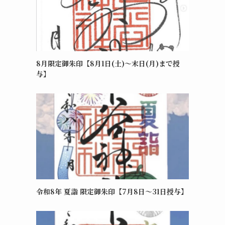
8月限定御朱印【8月1日(土)～末日(月)まで授
与】
令和8年 夏詣 限定御朱印【7月8日〜31日授与】