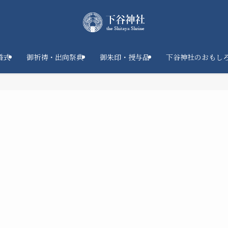
婚式
御祈祷・出向祭典
御朱印・授与品
下谷神社のおもし