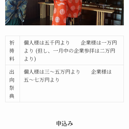
祈
個人様は五千円より 企業様は一万円
祷
より (但し、一月中の企業参拝は二万円
料
より)
出
個人様は三〜五万円より 企業様は
向
五〜七万円より
祭
典
申込み