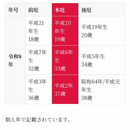
年号
前厄
本厄
後厄
平成21
平成20
平成19年生
年生
年生
20歳
18歳
19歳
平成7年
平成6年
令和8
平成5年生
生
生
年
34歳
32歳
33歳
平成3年
昭和64年/平成元
平成2年
生
年生
37歳
36歳
38歳
数え年で記載されています。