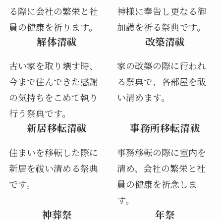
る際に会社の繁栄と社
神様に奉告し更なる御
員の健康を祈ります。
加護を祈る祭典です。
解体清祓
改築清祓
古い家を取り壊す時、
家の改築の際に行われ
今まで住んできた感謝
る祭典で、各部屋を祓
の気持ちをこめて執り
い清めます。
行う祭典です。
新居移転清祓
事務所移転清祓
住まいを移転した際に
事務移転の際に室内を
新居を祓い清める祭典
清め、会社の繁栄と社
です。
員の健康を祈念しま
す。
神葬祭
年祭