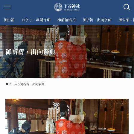
御由緒
お祭り・年間行事
神前結婚式
御祈祷・出向祭典
御朱印・
御祈祷・出向祭典
ホーム
御祈祷・出向祭典