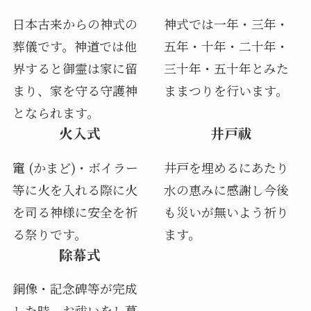
日本古来からの神式の
神式では一年・三年・
葬儀です。神道では他
五年・十年・二十年・
界すると御霊は家に留
三十年・五十年とみた
まり、家を守る守護神
ままつりを行います。
となられます。
火入式
井戸祓
竃 (かまど)・ボイラー
井戸を埋めるにあたり
等に火を入れる際に火
水の恵みに感謝し今後
を司る神様に安全を祈
も災いが無いよう祈り
る祭りです。
ます。
除幕式
銅像・記念碑等が完成
した時、お祓いをし幕