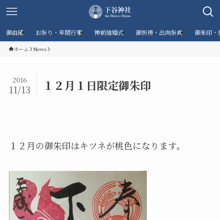
御由緒
お祭り・年間行事
神前結婚式
御祈祷・出向祭典
御朱印・
ホーム
News
2016
１２月１日限定御朱印
11/13
１２月の御朱印はキツネが桃色になります。