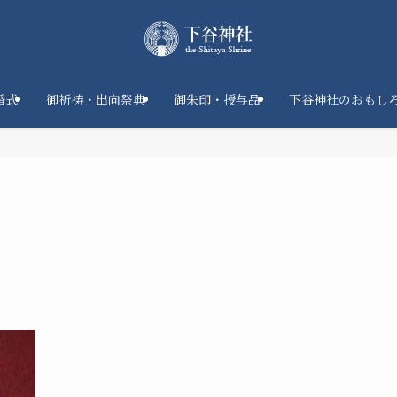
婚式
御祈祷・出向祭典
御朱印・授与品
下谷神社のおもし