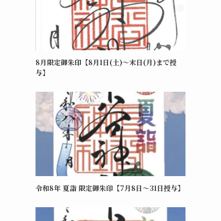
8月限定御朱印【8月1日(土)～末日(月)まで授
与】
令和8年 夏詣 限定御朱印【7月8日〜31日授与】