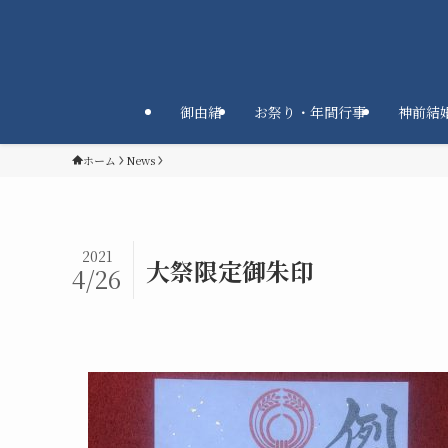
御由緒
お祭り・年間行事
神前結
ホーム
News
2021
大祭限定御朱印
4/26