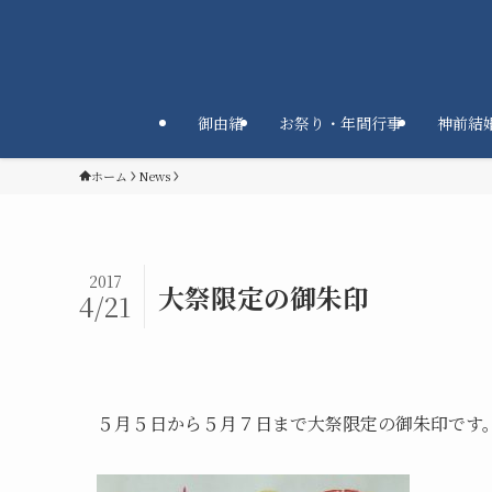
御由緒
お祭り・年間行事
神前結
ホーム
News
2017
大祭限定の御朱印
4/21
５月５日から５月７日まで大祭限定の御朱印です