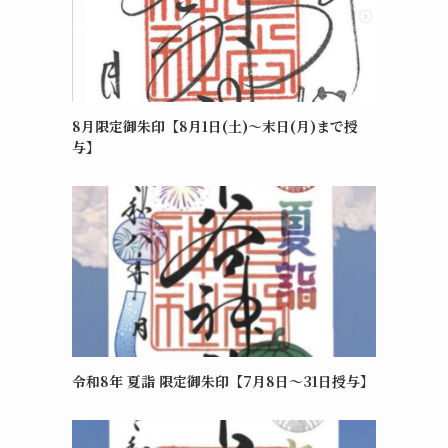
8月限定御朱印【8月1日(土)～末日(月)まで授
与】
令和8年 夏詣 限定御朱印【7月8日〜31日授与】