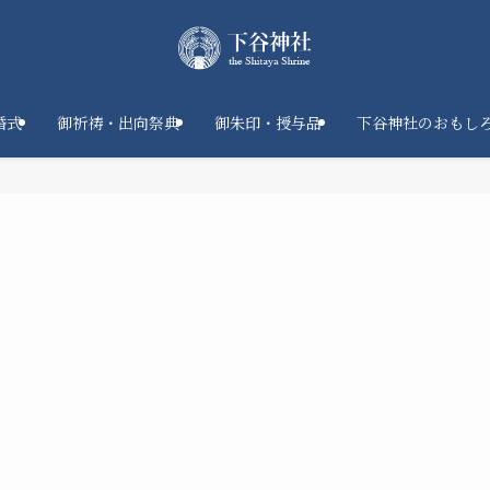
婚式
御祈祷・出向祭典
御朱印・授与品
下谷神社のおもし
。