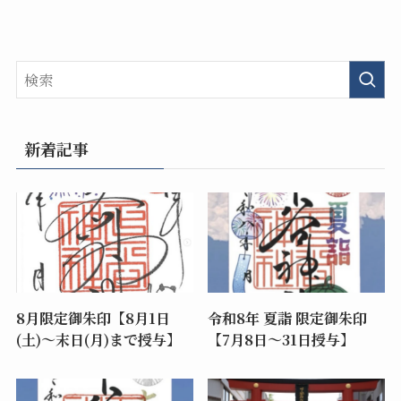
新着記事
8月限定御朱印【8月1日
令和8年 夏詣 限定御朱印
(土)～末日(月)まで授与】
【7月8日〜31日授与】