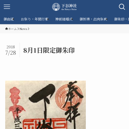
御由緒
お祭り・年間行事
神前結婚式
御祈祷・出向祭典
御朱印・
ホーム
News
2018
8月1日限定御朱印
7/28