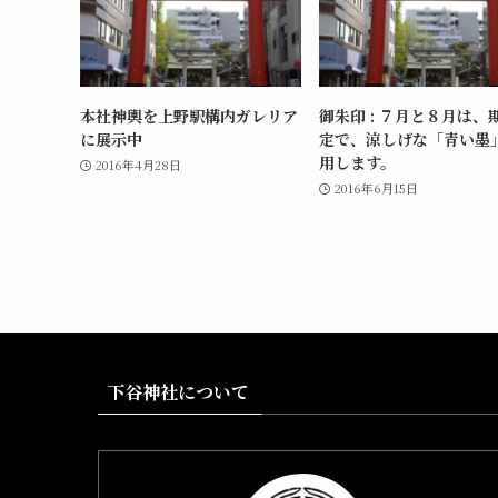
本社神輿を上野駅構内ガレリア
御朱印 : ７月と８月は、
に展示中
定で、涼しげな「青い墨
用します。
2016年4月28日
2016年6月15日
下谷神社について