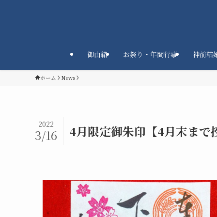
御由緒
お祭り・年間行事
神前結
ホーム
News
2022
4月限定御朱印【4月末まで
3/16