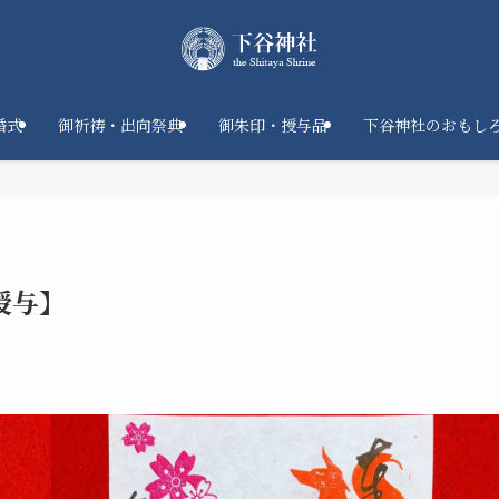
婚式
御祈祷・出向祭典
御朱印・授与品
下谷神社のおもし
授与】