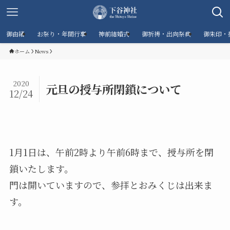
御由緒
お祭り・年間行事
神前結婚式
御祈祷・出向祭典
御朱印・
ホーム
News
2020
元旦の授与所閉鎖について
12/24
1月1日は、午前2時より午前6時まで、授与所を閉
鎖いたします。
門は開いていますので、参拝とおみくじは出来ま
す。