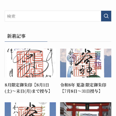
新着記事
8月限定御朱印【8月1日
令和8年 夏詣 限定御朱印
(土)～末日(月)まで授与】
【7月8日〜31日授与】